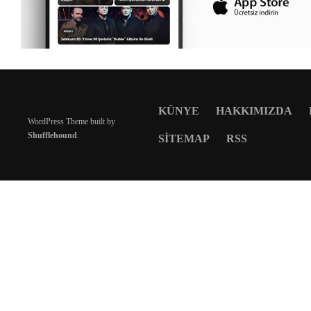
KÜNYE
HAKKIMIZDA
WordPress Theme built by
Shufflehound
.
SITEMAP
RSS