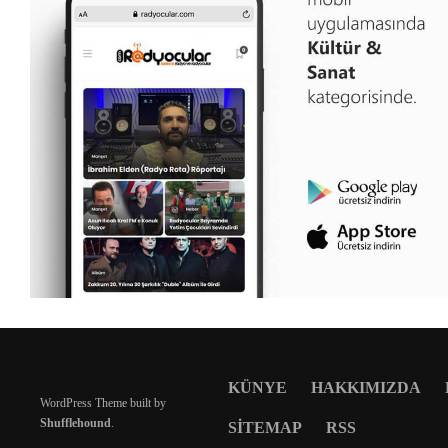
KÜNYE
HAKKIMIZDA
WordPress Theme built by
Shufflehound
.
SITEMAP
RSS