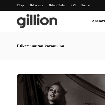
Künye
Hakkımızda
Haber Gönder
RSS
İletişim
Anasayf
Etiket:
unutan kazanır mı