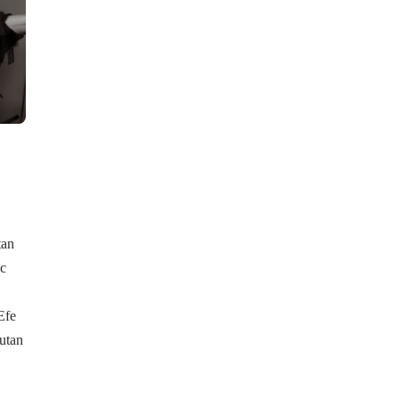
tan
ic
Efe
nutan