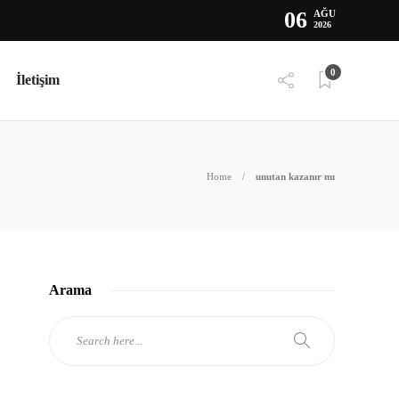
06
AĞU
2026
0
İletişim
Home
unutan kazanır mı
Arama