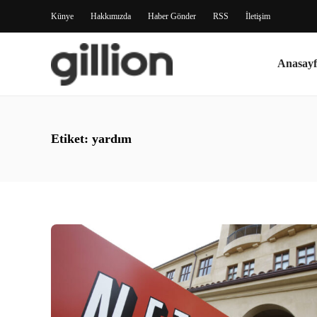
Künye
Hakkımızda
Haber Gönder
RSS
İletişim
Anasayf
Etiket:
yardım