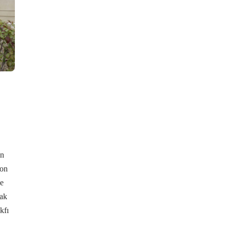
en
yon
ye
cak
kfı