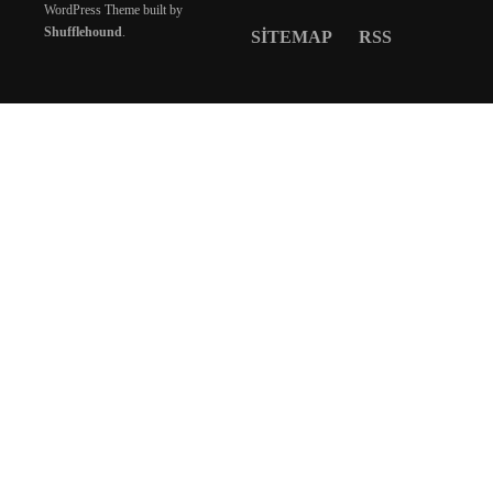
WordPress Theme built by
Shufflehound
.
SITEMAP
RSS