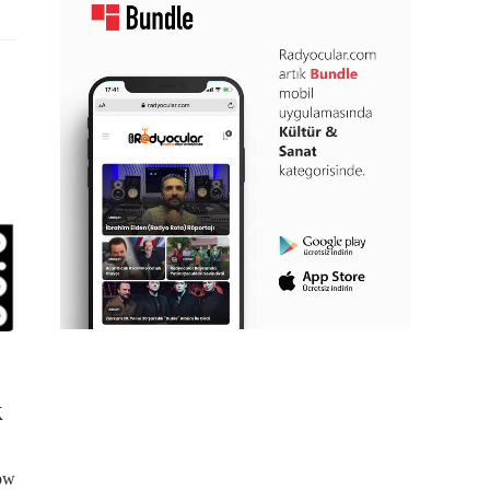
k
how