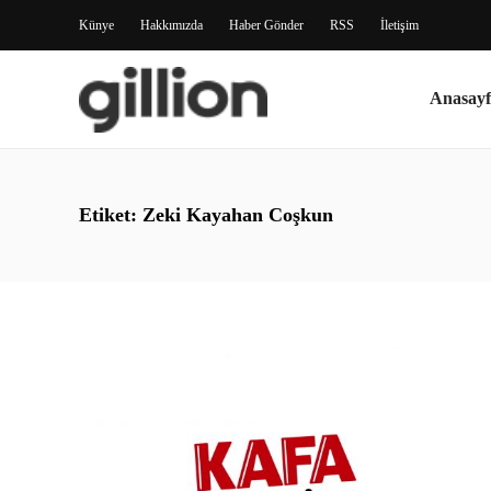
Künye
Hakkımızda
Haber Gönder
RSS
İletişim
Anasayf
Etiket:
Zeki Kayahan Coşkun