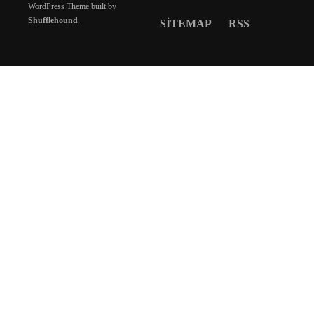
WordPress Theme built by
Shufflehound
.
SITEMAP
RSS