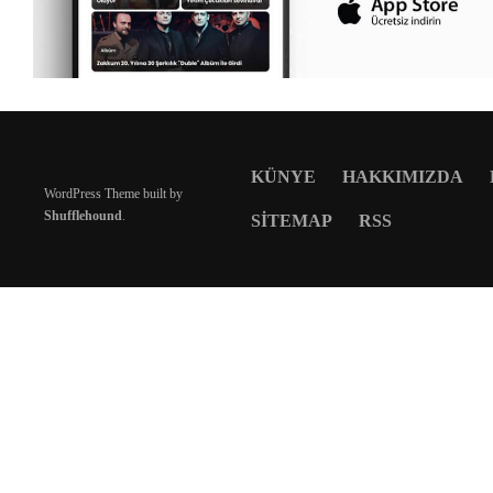
KÜNYE
HAKKIMIZDA
WordPress Theme built by
Shufflehound
.
SITEMAP
RSS