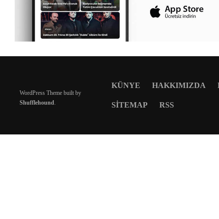
KÜNYE
HAKKIMIZDA
WordPress Theme built by
Shufflehound
.
SITEMAP
RSS