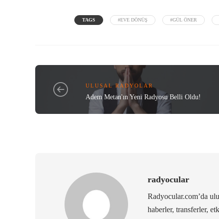
TAGS
#EVE DÖNÜŞ
#GÜL ÖNER
ULUSAL RADYOLAR
Adem Metan'ın Yeni Radyosu Belli Oldu!
radyocular
Radyocular.com’da ulus
haberler, transferler, et