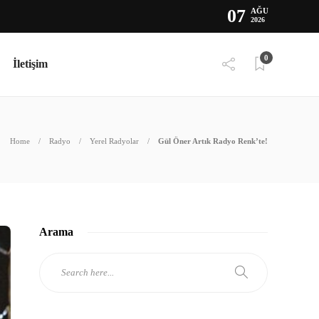
07
AĞU
2026
0
İletişim
Home
Radyo
Yerel Radyolar
Gül Öner Artık Radyo Renk’te!
Arama