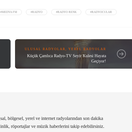
#MEDYA FM
#RADYO
#RADYO RENK
#RADYOCULAR
ULUSAL RADYOLAR
,
YEREL RADYOLAR
Küçük Çamlıca Radyo-TV Seyir Kulesi Hayata
Geçiyor!
al, bölgesel, yerel ve internet radyolarından son dakika
kinlik, röportajlar ve müzik haberlerini takip edebilirsiniz.