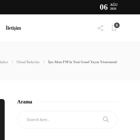
06
AĞU
2026
0
İletişim
Radyo
Ulusal Radyolar
İşte Alem FM’in Yeni Genel Yayın Yönetmeni!
Arama