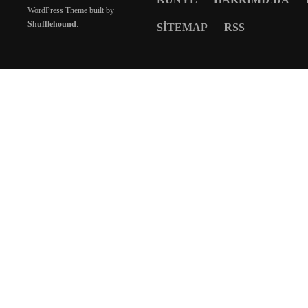
WordPress Theme built by
Shufflehound
.
SITEMAP
RSS