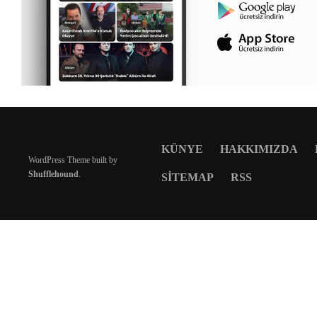
KÜNYE
HAKKIMIZDA
WordPress Theme built by
Shufflehound
.
SITEMAP
RSS