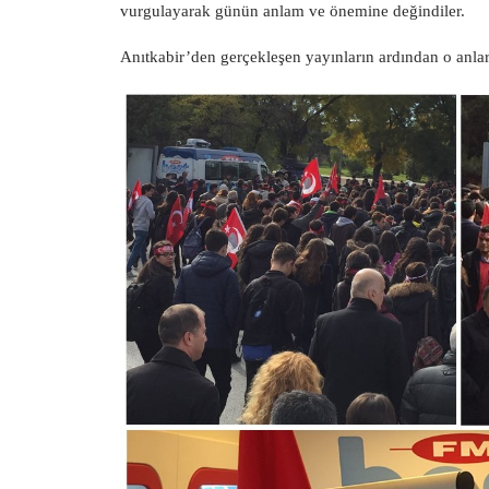
vurgulayarak günün anlam ve önemine değindiler.
Anıtkabir’den gerçekleşen yayınların ardından o anlar