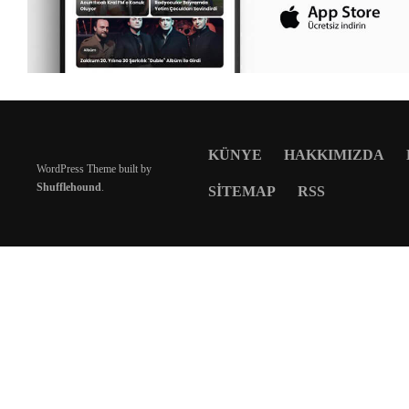
KÜNYE
HAKKIMIZDA
WordPress Theme built by
Shufflehound
.
SITEMAP
RSS