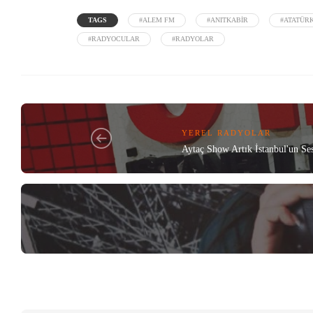
TAGS
#ALEM FM
#ANITKABIR
#ATATÜR
#RADYOCULAR
#RADYOLAR
YEREL RADYOLAR
Aytaç Show Artık İstanbul'un Se