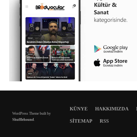
KÜNYE
HAKKIMIZDA
WordPress Theme built by
Shufflehound
.
SITEMAP
RSS