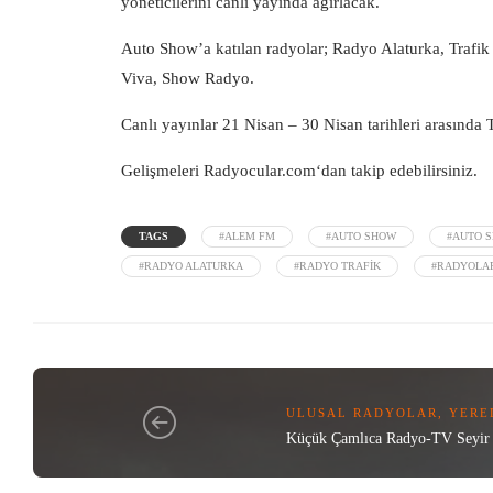
yöneticilerini canlı yayında ağırlacak.
Auto Show’a katılan radyolar; Radyo Alaturka, Trafi
Viva, Show Radyo.
Canlı yayınlar 21 Nisan – 30 Nisan tarihleri arasınd
Gelişmeleri
Radyocular.com
‘dan takip edebilirsiniz.
TAGS
#ALEM FM
#AUTO SHOW
#AUTO S
#RADYO ALATURKA
#RADYO TRAFIK
#RADYOLA
ULUSAL RADYOLAR
,
YERE
Küçük Çamlıca Radyo-TV Seyir 