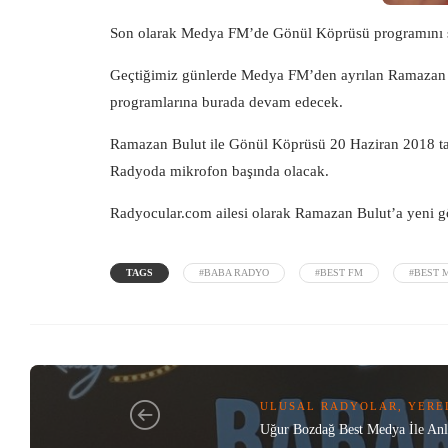
Son olarak Medya FM’de Gönül Köprüsü programını s
Geçtiğimiz günlerde Medya FM’den ayrılan Ramazan 
programlarına burada devam edecek.
Ramazan Bulut ile Gönül Köprüsü 20 Haziran 2018 tari
Radyoda mikrofon başında olacak.
Radyocular.com
ailesi olarak Ramazan Bulut’a yeni gö
TAGS
#BABA RADYO
#BEST FM
#BEST 
ULUSAL RADYOLAR
,
YERE
Uğur Bozdağ Best Medya İle Anla