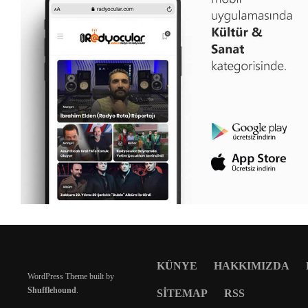
KÜNYE
HAKKIMIZDA
WordPress Theme built by
Shufflehound
.
SITEMAP
RSS