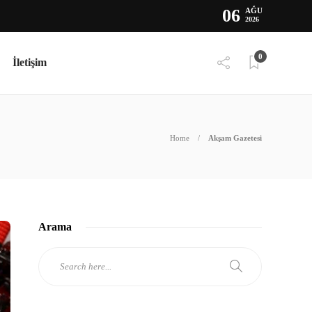
06
AĞU
2026
0
İletişim
Home
Akşam Gazetesi
Arama