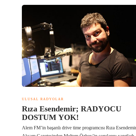
ULUSAL RADYOLAR
Rıza Esendemir; RADYOCU
DOSTUM YOK!
Alem FM’in başarılı drive time programcısı Rıza Esendemi
Akşam Gazetesinden Meltem Özbey’in sorularını yanıtladı.