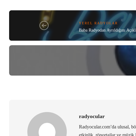
YEREL RADYOLAR
Baba Radyodan Ayrıldığını Açıkl
radyocular
Radyocular.com’da ulusal, bölg
etkinlik, röportajlar ve müzik 