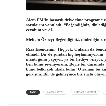
Alem FM’in başarılı drive time programcı
sorularını yanıtladı. “Beğendiğiniz, dinle
cevabını verdi.
Meltem Özbey; Beğendiğiniz, dinlediğiniz 
Rıza Esendemir; Hiç yok. Onların da bend
olmadı. Bir de şundan hiç hoşlanmıyorum; r
mantı günü yapıyor, ya bir hediye veriyor, 
ben bunu sevmiyorum. Böyle bir durumda 
bunu belki çok ukala bulur. O zaman bu kad
görüşün. Bir de gelmeyince biz suçlu oluy
TAGS
#A-RIZA SHOW
#AKŞAM GAZETESI