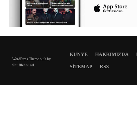
KÜNYE
HAKKIMIZDA
WordPress Theme built by
Shufflehound
.
SITEMAP
RSS