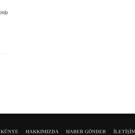
ptığı
KÜNYE
HAKKIMIZDA
HABER GÖNDER
İLETIŞI