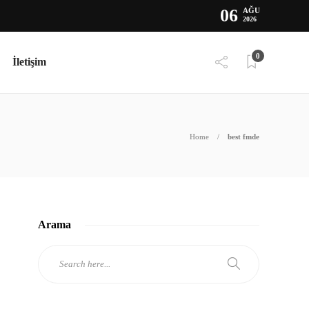
06
AĞU
2026
0
İletişim
Home
best fmde
Arama