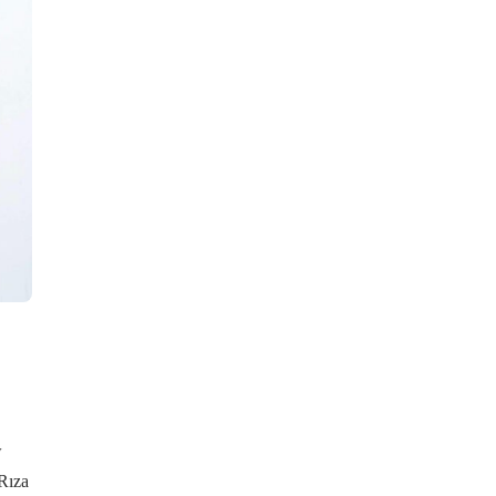
w
 Rıza