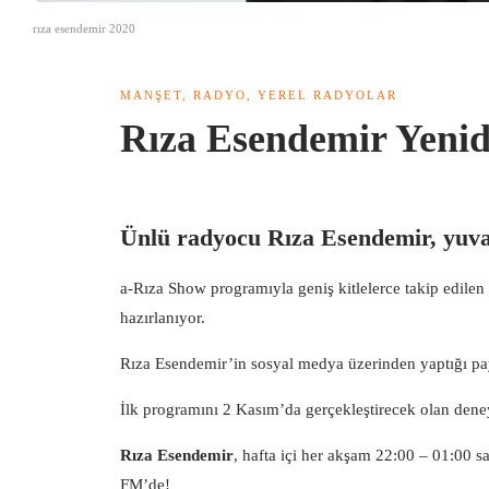
rıza esendemir 2020
MANŞET
,
RADYO
,
YEREL RADYOLAR
Rıza Esendemir Yeni
Ünlü radyocu Rıza Esendemir, yuv
a-Rıza Show programıyla geniş kitlelerce takip edile
hazırlanıyor.
Rıza Esendemir’in sosyal medya üzerinden yaptığı payl
İlk programını 2 Kasım’da gerçekleştirecek olan den
Rıza Esendemir
, hafta içi her akşam 22:00 – 01:00 s
FM’de!