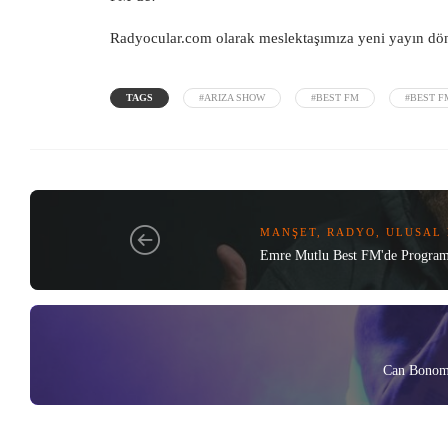
Radyocular.com olarak meslektaşımıza yeni yayın döne
TAGS
#ARIZA SHOW
#BEST FM
#BEST F
MANŞET
,
RADYO
,
ULUSAL
Emre Mutlu Best FM'de Progra
Can Bonomo