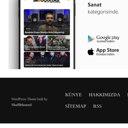
KÜNYE
HAKKIMIZDA
WordPress Theme built by
Shufflehound
.
SITEMAP
RSS