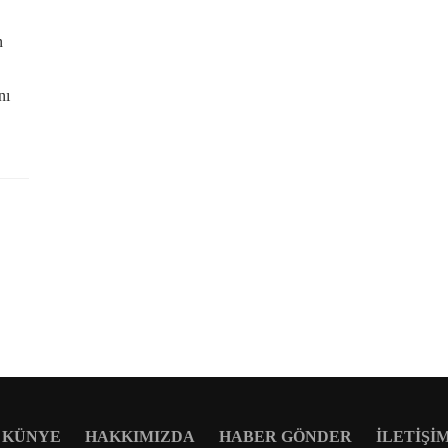
n
nı
KÜNYE
HAKKIMIZDA
HABER GÖNDER
İLETIŞI