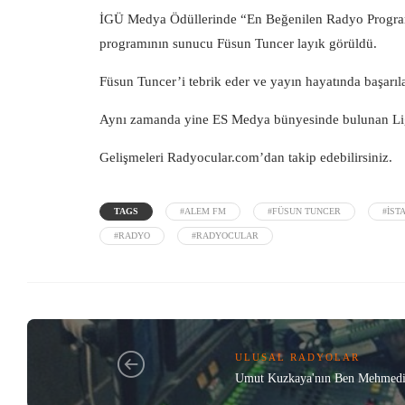
İGÜ Medya Ödüllerinde “En Beğenilen Radyo Program
programının sunucu Füsun Tuncer layık görüldü.
Füsun Tuncer’i tebrik eder ve yayın hayatında başarılar
Aynı zamanda yine ES Medya bünyesinde bulunan Lig
Gelişmeleri Radyocular.com’dan takip edebilirsiniz.
TAGS
#ALEM FM
#FÜSUN TUNCER
#İST
#RADYO
#RADYOCULAR
ULUSAL RADYOLAR
Umut Kuzkaya'nın Ben Mehmedim 