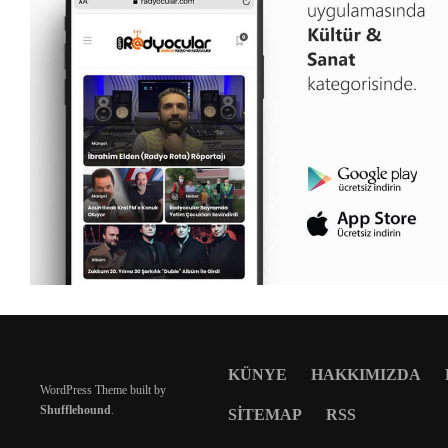
KÜNYE
HAKKIMIZDA
WordPress Theme built by
Shufflehound
.
SITEMAP
RSS