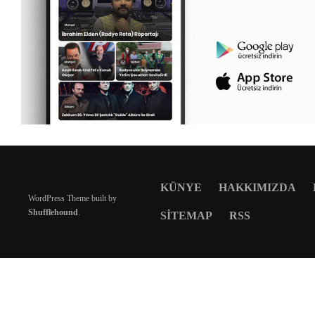
KÜNYE
HAKKIMIZDA
WordPress Theme built by
Shufflehound
.
SITEMAP
RSS