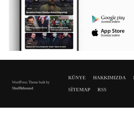
KÜNYE
HAKKIMIZDA
WordPress Theme built by
Shufflehound
.
SITEMAP
RSS