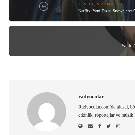
KEŞFET
,
SINEMA / TV
Netflix, Yeni Dizisi Snowpiercer
World A
radyocular
Radyocular.com’da ulusal, bölg
etkinlik, röportajlar ve müzik 