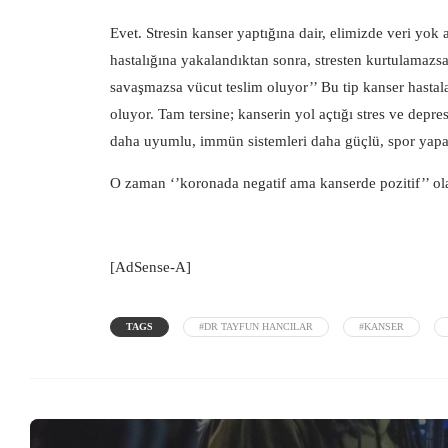
Evet. Stresin kanser yaptığına dair, elimizde veri yok
hastalığına yakalandıktan sonra, stresten kurtulamazs
savaşmazsa vücut teslim oluyor’’ Bu tip kanser hastal
oluyor. Tam tersine; kanserin yol açtığı stres ve dep
daha uyumlu, immün sistemleri daha güçlü, spor yapan 
O zaman ‘’koronada negatif ama kanserde pozitif’’ ol
[AdSense-A]
TAGS
#DR TAYFUN HANCILAR
#KANSER