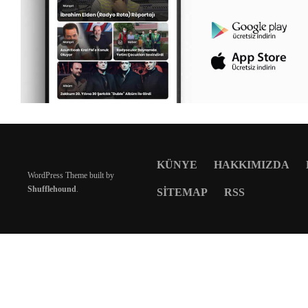
KÜNYE
HAKKIMIZDA
WordPress Theme built by
Shufflehound
.
SITEMAP
RSS