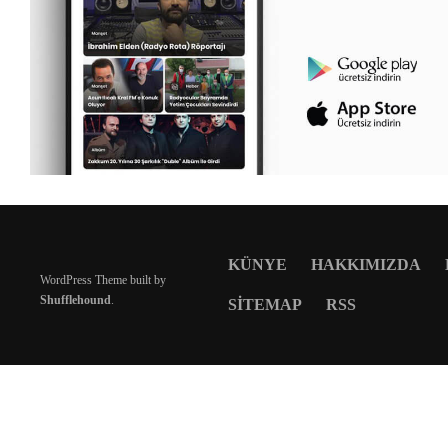
KÜNYE
HAKKIMIZDA
WordPress Theme built by
Shufflehound
.
SITEMAP
RSS