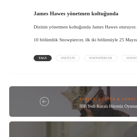
James Hawes yönetmen koltuğunda
Dizinin yönetmen koltuğunda James Hawes oturuyor. H
10 bölümlük Snowpiercer, ilk iki bölümüyle 25 Mayıs’t
TAGS
#NETFLIX
#SNOWPIERCER
#SNOW
KEŞFET
,
KÜLTÜR & SANAT
İBB ​​Yedi Kocalı Hürmüz Oyunu