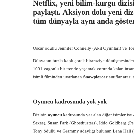
Netflix, yeni bilim-kurgu dizis
paylaştı. Aksiyon dolu yeni di
tüm dünyayla aynı anda göste
Oscar ödüllü Jennifer Connelly (Akıl Oyunları) ve To
Dünyanın buzla kaplı çorak biraraziye dönüşmesinden 
1001 vagonlu bir trende yaşamak zorunda kalan insan
isimli filminden uyarlanan
Snowpiercer
sınıflar arası
Oyuncu kadrosunda yok yok
Dizinin
oyuncu
kadrosunda yer alan diğer isimler ise
Sexes), Susan Park (Ghostbusters), Iddo Goldberg (Pe
Tony
ödüllü
ve Grammy adaylığı bulunan Lena Hall (H