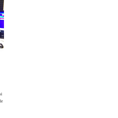
si
le