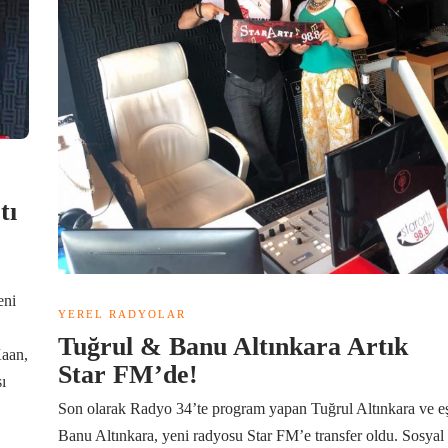
tı
eni
YEREL RADYOLAR
Tuğrul & Banu Altınkara Artık
Kaan,
Star FM’de!
ı
Son olarak Radyo 34’te program yapan Tuğrul Altınkara ve e
Banu Altınkara, yeni radyosu Star FM’e transfer oldu. Sosyal