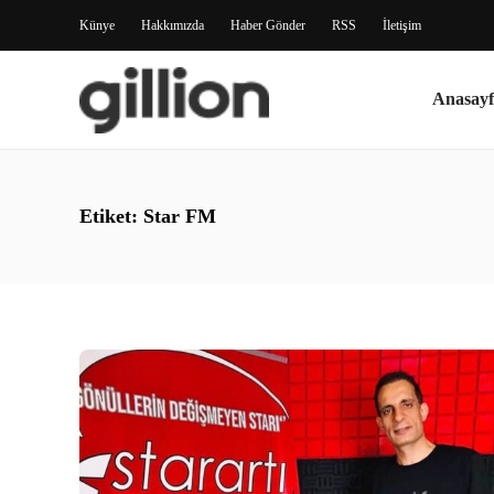
Künye
Hakkımızda
Haber Gönder
RSS
İletişim
Anasayf
Etiket:
Star FM