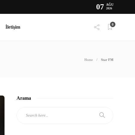
07
AĞU
2026
0
İletişim
Home
Star FM
Arama