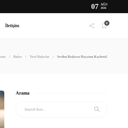
07
AĞU
2026
0
İletişim
ome
Radyo
Yerel Radyolar
Sevilen Radyocu Hayatını Kaybetti!
Arama