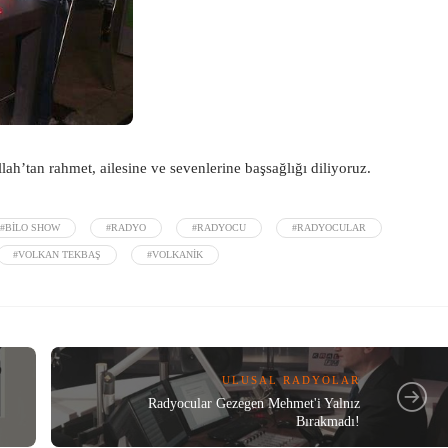
lah’tan rahmet, ailesine ve sevenlerine başsağlığı diliyoruz.
#BILO SHOW
#RADYO
#RADYOCU
#RADYOCULAR
#VOLKAN TEKBAŞ
#VOLKANIK
ULUSAL RADYOLAR
Radyocular Gezegen Mehmet'i Yalnız
Bırakmadı!