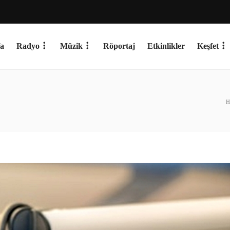
a
Radyo
Müzik
Röportaj
Etkinlikler
Keşfet
H