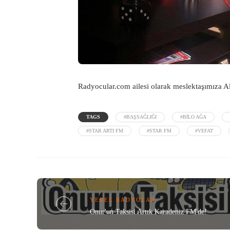
Radyocular.com
ailesi olarak meslektaşımıza Al
TAGS
#BAŞSAĞLIĞI
#BILO AĞA
#STAR ARTI FM
#STAR FM
#VEFAT
YEREL RADYOLAR
Onur'un Taksisi Artık Karadeniz FM'de!