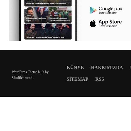
KÜNYE
HAKKIMIZDA
WordPress Theme built by
Shufflehound
.
SITEMAP
RSS