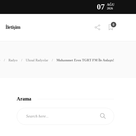
07
AĞU
2026
0
İletişim
e
Radyo
Ulusal Radyolar
Muhammet Eren TGRT FM İle Anlaştı!
Arama