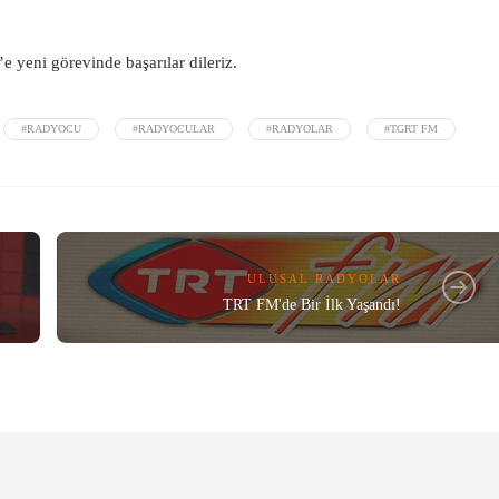
 yeni görevinde başarılar dileriz.
#RADYOCU
#RADYOCULAR
#RADYOLAR
#TGRT FM
ULUSAL RADYOLAR
TRT FM'de Bir İlk Yaşandı!