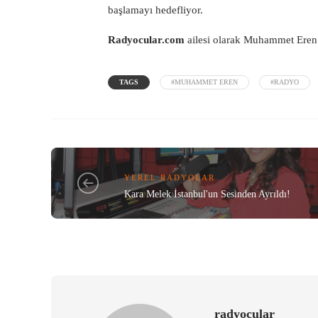
başlamayı hedefliyor.
Radyocular.com
ailesi olarak Muhammet Eren’e
TAGS
#MUHAMMET EREN
#RADYO
YEREL RADYOLAR
Kara Melek İstanbul'un Sesinden Ayrıldı!
radyocular