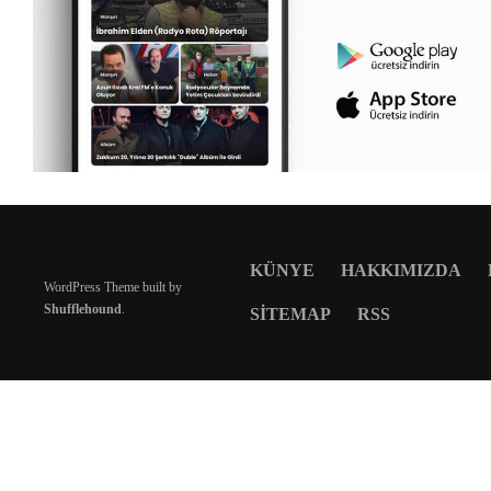
KÜNYE
HAKKIMIZDA
WordPress Theme built by
Shufflehound
.
SITEMAP
RSS