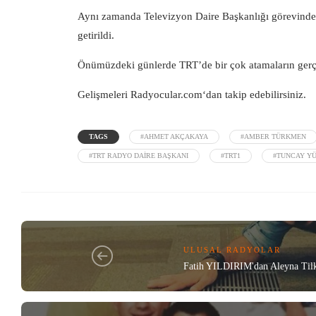
Aynı zamanda Televizyon Daire Başkanlığı görevinde
getirildi.
Önümüzdeki günlerde TRT’de bir çok atamaların gerçe
Gelişmeleri
Radyocular.com
‘dan takip edebilirsiniz.
TAGS
#AHMET AKÇAKAYA
#AMBER TÜRKMEN
#TRT RADYO DAIRE BAŞKANI
#TRT1
#TUNCAY YÜ
ULUSAL RADYOLAR
Fatih YILDIRIM'dan Aleyna Til