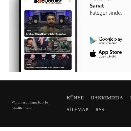
KÜNYE
HAKKIMIZDA
WordPress Theme built by
Shufflehound
.
SITEMAP
RSS