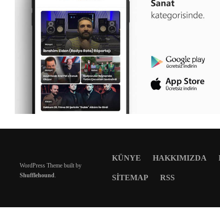
KÜNYE
HAKKIMIZDA
WordPress Theme built by
Shufflehound
.
SITEMAP
RSS