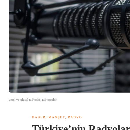
yerel ve ulusal radyolar, radyocular
HABER
,
MANŞET
,
RADYO
Türkiye’nin Radyolar