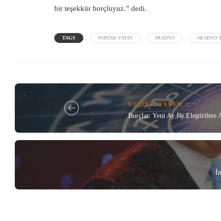
bir teşekkür borçluyuz.” dedi.
TAGS
#ORTAK YAYIN
#RADYO
#RADYO 
KEŞFET
,
YAŞAM
Burçlar: Yeni Ay İle Eleştirile
İ