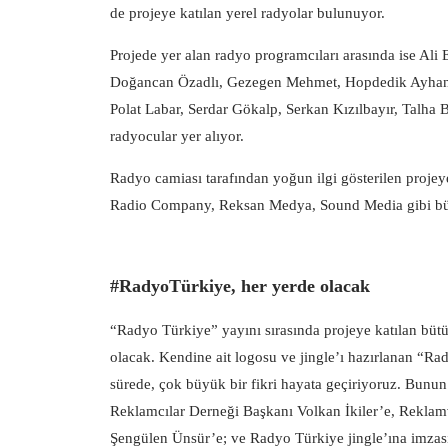
de projeye katılan yerel radyolar bulunuyor.
Projede yer alan radyo programcıları arasında ise Al
Doğancan Özadlı, Gezegen Mehmet, Hopdedik Ayhan, 
Polat Labar, Serdar Gökalp, Serkan Kızılbayır, Talha 
radyocular yer alıyor.
Radyo camiası tarafından yoğun ilgi gösterilen proj
Radio Company, Reksan Medya, Sound Media gibi büyü
#RadyoTürkiye, her yerde olacak
“Radyo Türkiye” yayını sırasında projeye katılan bütü
olacak. Kendine ait logosu ve jingle’ı hazırlanan “
sürede, çok büyük bir fikri hayata geçiriyoruz. Bunu
Reklamcılar Derneği Başkanı Volkan İkiler’e, Reklam
Şengülen Ünsür’e; ve Radyo Türkiye jingle’ına imza