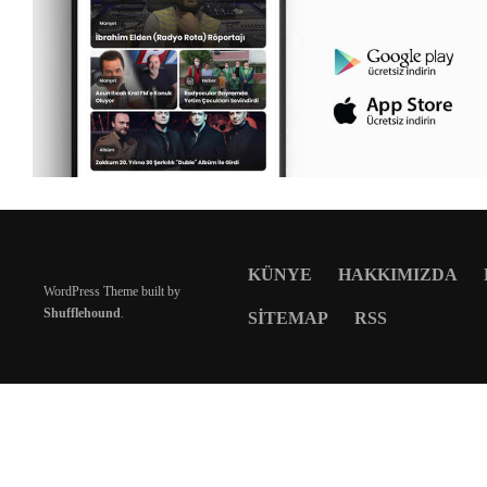
KÜNYE
HAKKIMIZDA
WordPress Theme built by
Shufflehound
.
SITEMAP
RSS