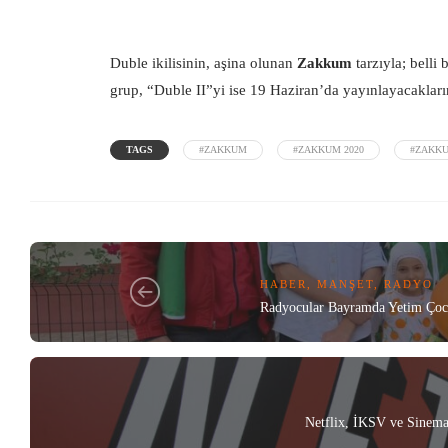
Duble ikilisinin, aşina olunan
Zakkum
tarzıyla; belli 
grup, “Duble II”yi ise 19 Haziran’da yayınlayacakları
TAGS
#ZAKKUM
#ZAKKUM 2020
#ZAKK
HABER
,
MANŞET
,
RADYO
Radyocular Bayramda Yetim Çocu
Netflix, İKSV ve Sinema