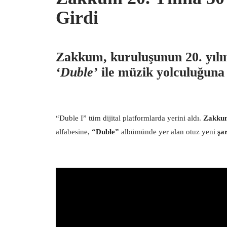
Girdi
Zakkum, kuruluşunun 20. yılın
‘Duble’
ile müzik yolculuğuna
“Duble I” tüm dijital platformlarda yerini aldı.
Zakku
alfabesine,
“Duble”
albümünde yer alan otuz yeni
şa