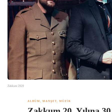
Zakkum 2020
ALBÜM
,
MANŞET
,
MÜZIK
Zakkum 20. Yılına 30