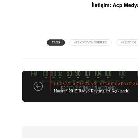
TAGS
#ESKIMEYEN ESKILER
#KENT FM
ULUSAL RADYOLAR
,
YEREL RADYOLA
Haziran 2015 Radyo Reytingleri Açıklandı!