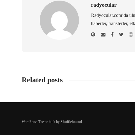
radyocular
Radyocular.com’da ulus
haberler, transferler, et
Related posts
WordPress Theme built by
Shufflehound
.