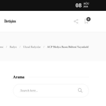
08
AĞU
2026
0
İletişim
me
Radyo
Ulusal Radyolar
ACP Medya Basın Bülteni Yayınladı!
Arama