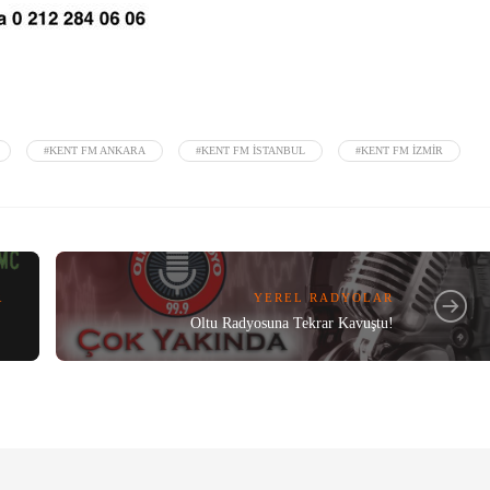
#KENT FM ANKARA
#KENT FM ISTANBUL
#KENT FM IZMIR
R
YEREL RADYOLAR
Oltu Radyosuna Tekrar Kavuştu!