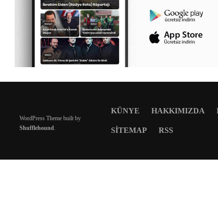
KÜNYE
HAKKIMIZDA
WordPress Theme built by
Shufflehound
.
SITEMAP
RSS