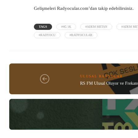
Gelişmeleri
Radyocular.com’
dan takip edebilirsiniz.
TAGS
#4G 1K
#ADEM METAN
#ADEM ME
#RADYOCU
#RADYOCULAR
ULUSAL RADYOLAR
RS FM Ulusal Oluyor ve Frekans