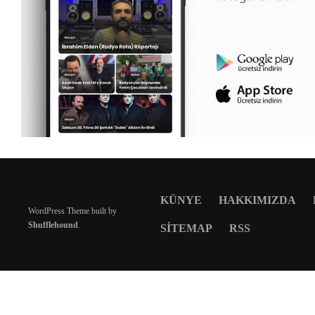
KÜNYE
HAKKIMIZDA
WordPress Theme built by
Shufflehound
.
SITEMAP
RSS