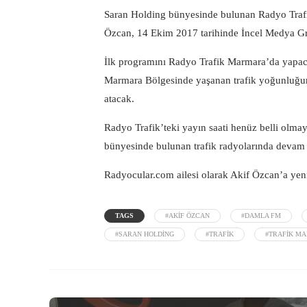
Saran Holding bünyesinde bulunan Radyo Traf
Özcan, 14 Ekim 2017 tarihinde İncel Medya Grubu
İlk programını Radyo Trafik Marmara’da yapacak
Marmara Bölgesinde yaşanan trafik yoğunluğunu
atacak.
Radyo Trafik’teki yayın saati henüz belli olm
bünyesinde bulunan trafik radyolarında devam
Radyocular.com
ailesi olarak Akif Özcan’a yeni
TAGS
#AKIF ÖZCAN
#DAMLA FM
#SARAN HOLDING
#TRAFIK
#TRAFIK M