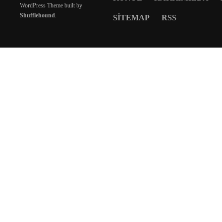
WordPress Theme built by
Shufflehound
.
SITEMAP
RSS