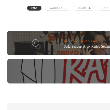
TAGS
#AYKUT BALCI
#İSTANBUL
#TRT
ULUSAL RADYOLAR
Seda Şenyurt Artık Radyo Seyme