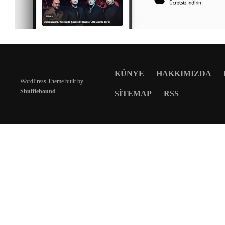
KÜNYE
HAKKIMIZDA
WordPress Theme built by
Shufflehound
.
SITEMAP
RSS