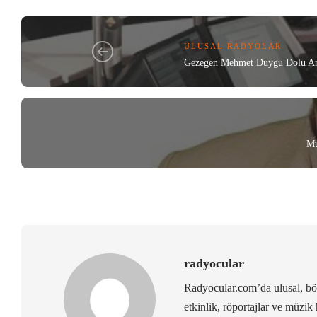
ULUSAL RADYOLAR
Gezegen Mehmet Duygu Dolu Anl
Mu
radyocular
Radyocular.com’da ulusal, bölg
etkinlik, röportajlar ve müzik 