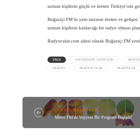
uzman kişilerin güçlü ve üreten Türkiye’nin gel
Boğaziçi FM’in yeni tarzının üreten ve gelişen
uzman kişilerin katılacağı bir radyo olması plan
Radyocular.com
ailesi olarak Boğaziçi FM yeni
TAGS
#ALTERNATIF YAYINCILIK
#BOĞAZ
#RADYO
#RADYOCULAR
#RADYOLAR
ULUSAL RADYOLAR
Metro FM'de Yepyeni Bir Program Başladı!