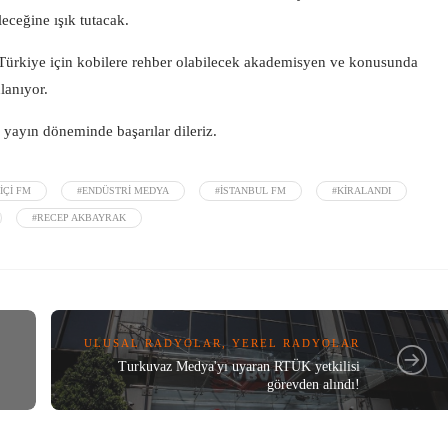
eceğine ışık tutacak.
 Türkiye için kobilere rehber olabilecek akademisyen ve konusunda
lanıyor.
 yayın döneminde başarılar dileriz.
IÇI FM
#ENDÜSTRI MEDYA
#İSTANBUL FM
#KIRALANDI
#RECEP AKBAYRAK
ULUSAL RADYOLAR
,
YEREL RADYOLAR
Turkuvaz Medya'yı uyaran RTÜK yetkilisi
görevden alındı!