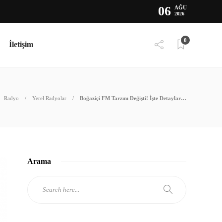
06
AĞU
2026
0
İletişim
Radyo
Yerel Radyolar
Boğaziçi FM Tarzını Değişti! İşte Detaylar…
Arama