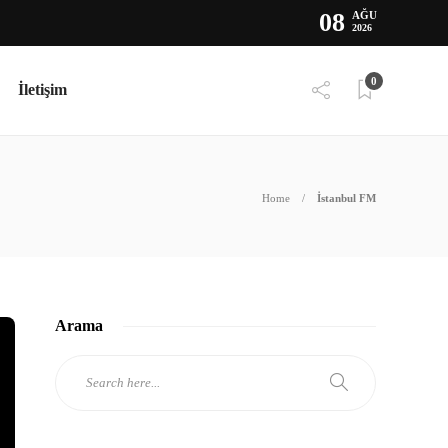
08
AĞU
2026
0
İletişim
Home
İstanbul FM
Arama