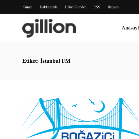
Künye
Hakkımızda
Haber Gönder
RSS
İletişim
Anasayf
Etiket:
İstanbul FM