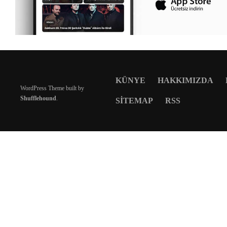
KÜNYE
HAKKIMIZDA
WordPress Theme built by
Shufflehound
.
SITEMAP
RSS