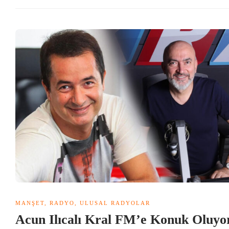
MANŞET
,
RADYO
,
ULUSAL RADYOLAR
Acun Ilıcalı Kral FM’e Konuk Oluy