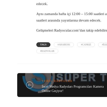
edecek.
Aynı zamanda hafta içi 12:00 – 15:00 saatleri 
saatleri arasında yayınlarına devam edecek.
Gelişmeleri Radyocular.com’dan takip edebilirs
TAGS
#ARABESK
#CANKIZ
#IL
#RADYOLAR
YEREL RADYOLAR
İncel Medya Radyoları Programcıları Kamera
Önüne Geçiyor!