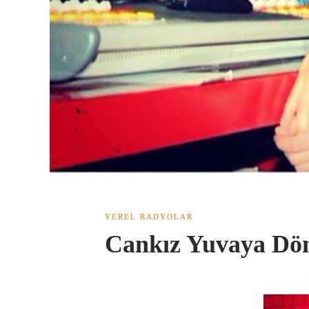
YEREL RADYOLAR
Cankız Yuvaya Dö