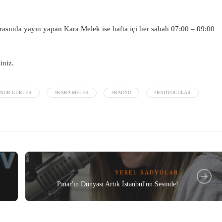
arasında yayın yapan Kara Melek ise hafta içi her sabah 07:00 – 09:00
iniz.
KNUR GÜRLER
#KARA MELEK
#RADYO
#RADYOCULAR
YEREL RADYOLAR
Pınar'ın Dünyası Artık İstanbul'un Sesinde!