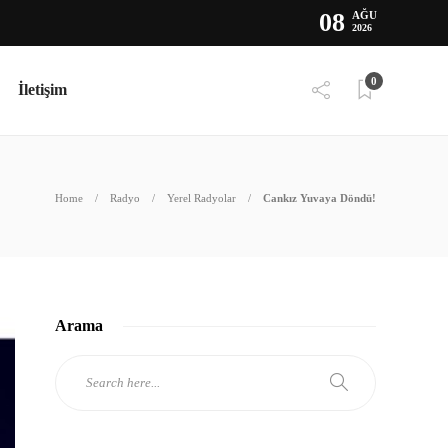
08
AĞU
2026
0
İletişim
Home
Radyo
Yerel Radyolar
Cankız Yuvaya Döndü!
Arama