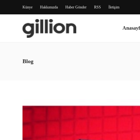
Künye
Hakkımızda
Haber Gönder
RSS
İletişim
Anasayf
Blog