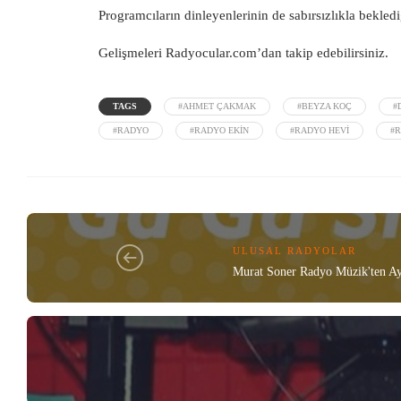
Programcıların dinleyenlerinin de sabırsızlıkla bekle
Gelişmeleri Radyocular.com’dan takip edebilirsiniz.
TAGS
#AHMET ÇAKMAK
#BEYZA KOÇ
#
#RADYO
#RADYO EKIN
#RADYO HEVI
#
ULUSAL RADYOLAR
Murat Soner Radyo Müzik'ten Ay