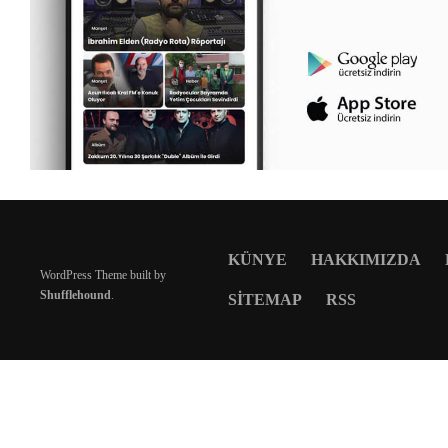
KÜNYE
HAKKIMIZDA
WordPress Theme built by
Shufflehound
.
SITEMAP
RSS